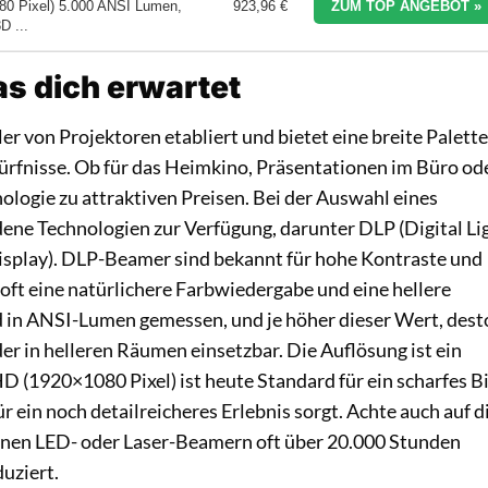
080 Pixel) 5.000 ANSI Lumen,
923,96 €
ZUM TOP ANGEBOT »
D ...
s dich erwartet
ler von Projektoren etabliert und bietet eine breite Palette
ürfnisse. Ob für das Heimkino, Präsentationen im Büro od
ologie zu attraktiven Preisen. Bei der Auswahl eines
ene Technologien zur Verfügung, darunter DLP (Digital Li
Display). DLP-Beamer sind bekannt für hohe Kontraste und
ft eine natürlichere Farbwiedergabe und eine hellere
rd in ANSI-Lumen gemessen, und je höher dieser Wert, dest
der in helleren Räumen einsetzbar. Die Auflösung ist ein
D (1920×1080 Pixel) ist heute Standard für ein scharfes Bi
ein noch detailreicheres Erlebnis sorgt. Achte auch auf d
rnen LED- oder Laser-Beamern oft über 20.000 Stunden
uziert.