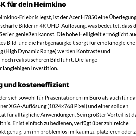
4K für dein Heimkino
imkino-Erlebnis legst, ist der Acer H7850 eine Überlegun
 scharfe Bilder in 4K UHD-Auflösung, was bedeutet, dass 
 Serien genießen kannst. Die hohe Helligkeit ermöglicht au
s Bild, und die Farbgenauigkeit sorgt für eine kinogleiche
g (High Dynamic Range) werden Kontraste und
noch realistischeren Bild führt. Die lange
langlebigen Investition.
g und kosteneffizient
der sich sowohl für Präsentationen im Büro als auch für da
iner XGA-Auflösung (1024×768 Pixel) und einer soliden
ität für alltägliche Anwendungen. Sein größter Vorteil ist d
nis. Er ist einfach zu bedienen, verfügt über zahlreiche
kt genug, um ihn problemlos im Raum zu platzieren oder 