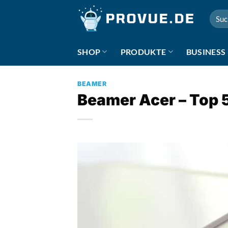
Zum
Suche
Inhalt
nach:
springen
SHOP
PRODUKTE
BUSINESS
BEAMER
Beamer Acer – Top 5