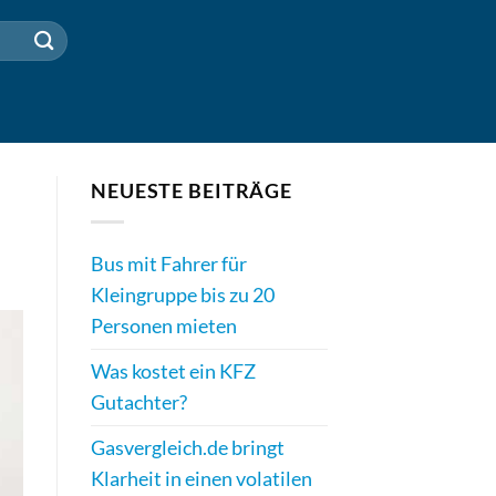
NEUESTE BEITRÄGE
Bus mit Fahrer für
Kleingruppe bis zu 20
Personen mieten
Was kostet ein KFZ
Gutachter?
Gasvergleich.de bringt
Klarheit in einen volatilen