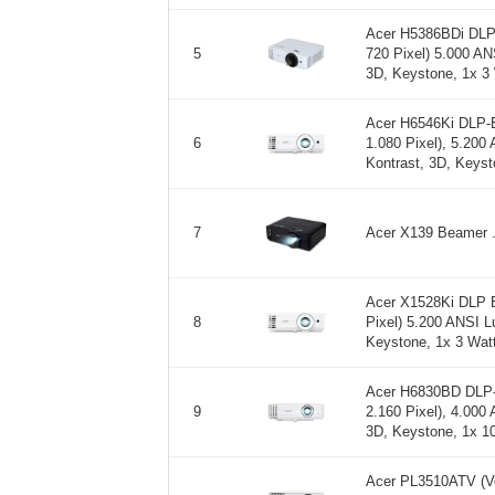
Acer H5386BDi DLP
720 Pixel) 5.000 AN
5
3D, Keystone, 1x 3 
Acer H6546Ki DLP-B
1.080 Pixel), 5.200
6
Kontrast, 3D, Keysto
Acer X139 Beamer .
7
Acer X1528Ki DLP B
Pixel) 5.200 ANSI L
8
Keystone, 1x 3 Watt
Acer H6830BD DLP-
2.160 Pixel), 4.000
9
3D, Keystone, 1x 10
Acer PL3510ATV (V