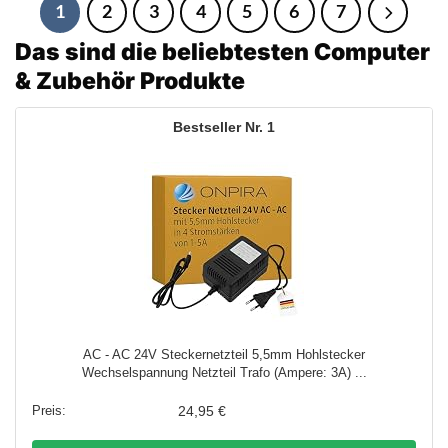
1
2
3
4
5
6
7
Das sind die beliebtesten Computer
& Zubehör Produkte
1
AC - AC 24V Steckernetzteil 5,5mm Hohlstecker
Wechselspannung Netzteil Trafo (Ampere: 3A) ...
24,95 €