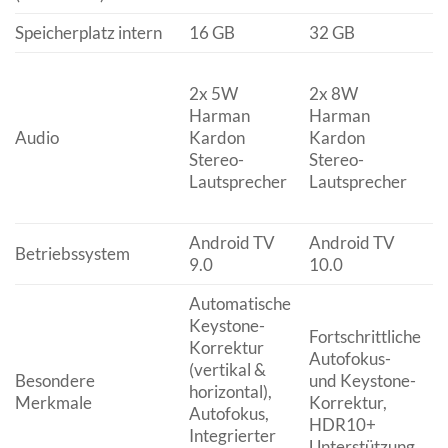
Speicherplatz intern
16 GB
32 GB
6
2x 5W
2x 8W
Harman
Harman
K
Audio
Kardon
Kardon
S
Stereo-
Stereo-
L
Lautsprecher
Lautsprecher
(
A
Android TV
Android TV
A
Betriebssystem
9.0
10.0
1
Automatische
U
Keystone-
K
Fortschrittliche
Korrektur
P
Autofokus-
(vertikal &
Besondere
und Keystone-
horizontal),
R
Merkmale
Korrektur,
Autofokus,
g
HDR10+
Integrierter
B
Unterstützung