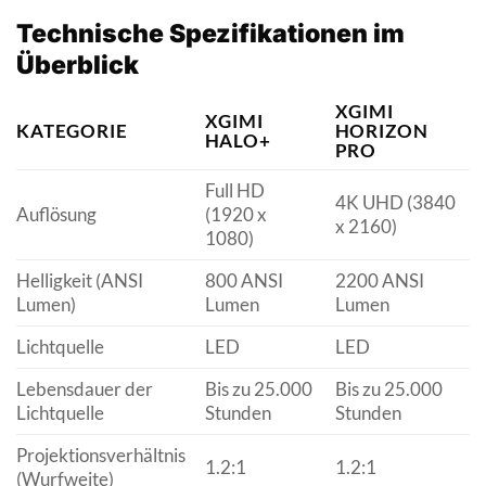
Technische Spezifikationen im
Überblick
XGIMI
XGIMI
KATEGORIE
HORIZON
HALO+
PRO
Full HD
4K UHD (3840
Auflösung
(1920 x
x 2160)
(
1080)
Helligkeit (ANSI
800 ANSI
2200 ANSI
2
Lumen)
Lumen
Lumen
Lichtquelle
LED
LED
L
Lebensdauer der
Bis zu 25.000
Bis zu 25.000
B
Lichtquelle
Stunden
Stunden
S
Projektionsverhältnis
0
1.2:1
1.2:1
(Wurfweite)
S