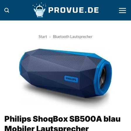
Zum
Inhalt
springen
Start
»
Bluetooth Lautsprecher
Philips ShoqBox SB500A blau
Mobiler Lautsprecher