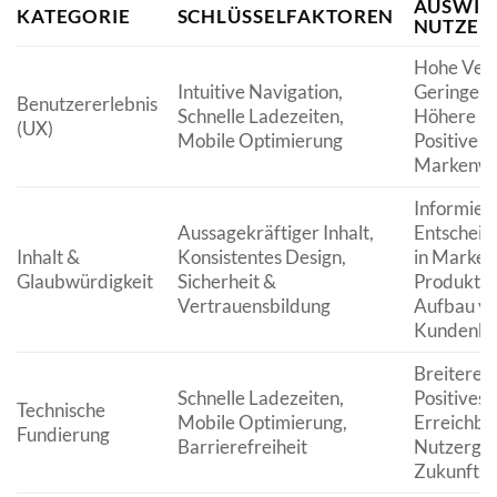
AUSWIR
KATEGORIE
SCHLÜSSELFAKTOREN
NUTZER
Hohe Verw
Intuitive Navigation,
Geringe A
Benutzererlebnis
Schnelle Ladezeiten,
Höhere Ko
(UX)
Mobile Optimierung
Positive
Markenw
Informier
Aussagekräftiger Inhalt,
Entscheid
Inhalt &
Konsistentes Design,
in Marke 
Glaubwürdigkeit
Sicherheit &
Produkte/
Vertrauensbildung
Aufbau v
Kundenbe
Breitere 
Schnelle Ladezeiten,
Positives 
Technische
Mobile Optimierung,
Erreichbar
Fundierung
Barrierefreiheit
Nutzergru
Zukunftsf