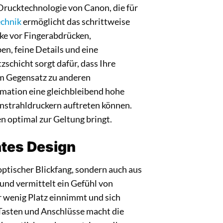
Drucktechnologie von Canon, die für
echnik
ermöglicht das schrittweise
cke vor Fingerabdrücken,
en, feine Details und eine
schicht sorgt dafür, dass Ihre
Im Gegensatz zu anderen
imation eine gleichbleibend hohe
enstrahldruckern auftreten können.
n optimal zur Geltung bringt.
tes Design
ptischer Blickfang, sondern auch aus
und vermittelt ein Gefühl von
r wenig Platz einnimmt und sich
Tasten und Anschlüsse macht die