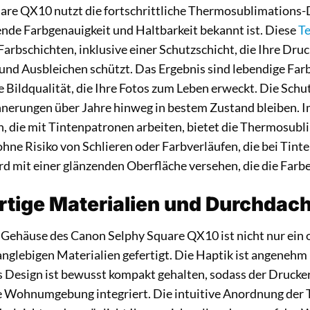
are QX10 nutzt die fortschrittliche Thermosublimations-
ende Farbgenauigkeit und Haltbarkeit bekannt ist. Diese
T
arbschichten, inklusive einer Schutzschicht, die Ihre Dru
und Ausbleichen schützt. Das Ergebnis sind lebendige Farb
Bildqualität, die Ihre Fotos zum Leben erweckt. Die Schutz
nnerungen über Jahre hinweg in bestem Zustand bleiben. 
, die mit Tintenpatronen arbeiten, bietet die Thermosubl
hne Risiko von Schlieren oder Farbverläufen, die bei Tint
d mit einer glänzenden Oberfläche versehen, die die Farbe
tige Materialien und Durchdach
Gehäuse des Canon Selphy Square QX10 ist nicht nur ein o
anglebigen Materialien gefertigt. Die Haptik ist angenehm 
s Design ist bewusst kompakt gehalten, sodass der Drucke
e Wohnumgebung integriert. Die intuitive Anordnung der 