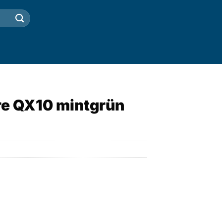
re QX10 mintgrün