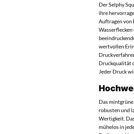
Der Selphy Squ
ihre hervorrag
Auftragen von F
Wasserflecken 
beeindruckende 
wertvollen Eri
Druckverfahren
Druckqualität o
Jeder Druck wir
Hochwer
Das mintgrüne 
robusten und l
Wertigkeit. Da
mühelos in jed