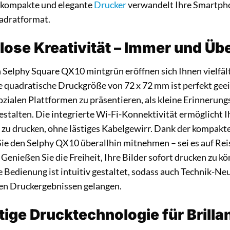
r kompakte und elegante
Drucker
verwandelt Ihre Smartpho
adratformat.
ose Kreativität – Immer und Übe
Selphy Square QX10 mintgrün eröffnen sich Ihnen vielfälti
e quadratische Druckgröße von 72 x 72 mm ist perfekt geei
zialen Plattformen zu präsentieren, als kleine Erinnerung
gestalten. Die integrierte Wi-Fi-Konnektivität ermöglicht 
s zu drucken, ohne lästiges Kabelgewirr. Dank der kompakt
ie den Selphy QX10 überallhin mitnehmen – sei es auf Reis
enießen Sie die Freiheit, Ihre Bilder sofort drucken zu k
 Bedienung ist intuitiv gestaltet, sodass auch Technik-Neu
en Druckergebnissen gelangen.
tige Drucktechnologie für Brill