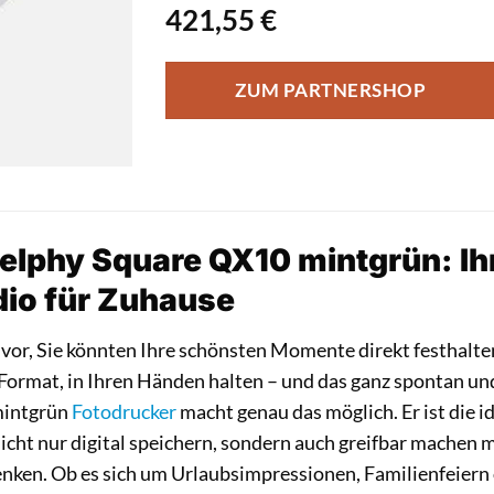
421,55
€
ZUM PARTNERSHOP
elphy Square QX10 mintgrün: Ih
dio für Zuhause
h vor, Sie könnten Ihre schönsten Momente direkt festhalte
Format, in Ihren Händen halten – und das ganz spontan un
mintgrün
Fotodrucker
macht genau das möglich. Er ist die id
cht nur digital speichern, sondern auch greifbar machen m
enken. Ob es sich um Urlaubsimpressionen, Familienfeiern