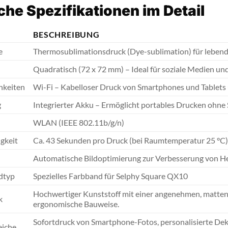
he Spezifikationen im Detail
BESCHREIBUNG
e
Thermosublimationsdruck (Dye-sublimation) für lebendi
Quadratisch (72 x 72 mm) – Ideal für soziale Medien und
hkeiten
Wi-Fi – Kabelloser Druck von Smartphones und Tablets
g
Integrierter Akku – Ermöglicht portables Drucken ohne
WLAN (IEEE 802.11b/g/n)
gkeit
Ca. 43 Sekunden pro Druck (bei Raumtemperatur 25 °C
Automatische Bildoptimierung zur Verbesserung von Hel
dtyp
Spezielles Farbband für Selphy Square QX10
Hochwertiger Kunststoff mit einer angenehmen, matte
k
ergonomische Bauweise.
Sofortdruck von Smartphone-Fotos, personalisierte Deko
iche