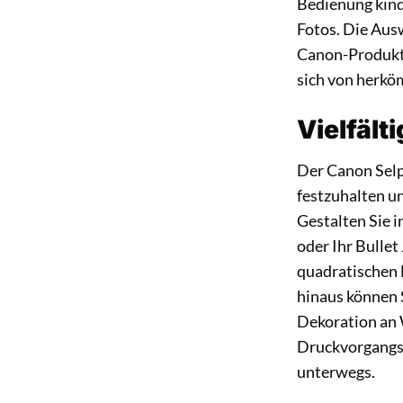
Bedienung kinde
Fotos. Die Aus
Canon-Produkt 
sich von herkö
Vielfält
Der Canon Selp
festzuhalten un
Gestalten Sie 
oder Ihr Bullet
quadratischen 
hinaus können S
Dekoration an 
Druckvorgangs 
unterwegs.