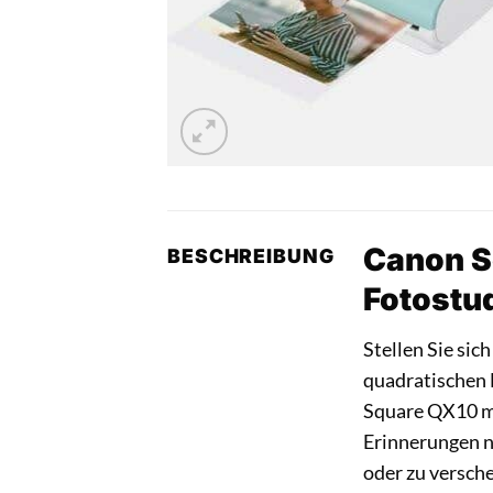
Canon S
BESCHREIBUNG
Fotostu
Stellen Sie sic
quadratischen 
Square QX10 
Erinnerungen ni
oder zu versch