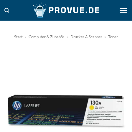
Zum
Inhalt
springen
Start
»
Computer & Zubehör
»
Drucker & Scanner
»
Toner