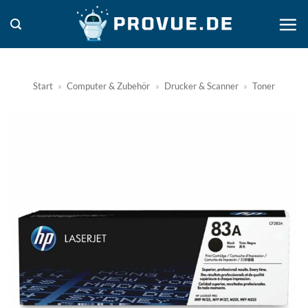
Zum
Inhalt
springen
Start
»
Computer & Zubehör
»
Drucker & Scanner
»
Toner