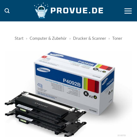
Zum
Inhalt
springen
Start
»
Computer & Zubehör
»
Drucker & Scanner
»
Toner