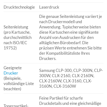
Drucktechnologie
Laserdruck
Die genaue Seitenleistung variiert je
nach Druckermodell und
Seitenleistung
Anwendung. Typischerweise bieten
(pro Kartusche,
diese Kartuschen eine signifikante
durchschnittlich
Anzahl von Ausdrucken für den
nach ISO/IEC
alltäglichen Bürobedarf. Die
19752)
präzisen Werte entnehmen Sie bitte
der Kompatibilitätsliste Ihres
Druckers.
Geeignete
Samsung CLP-300, CLP-300N, CLP-
Drucker
300W, CLX-2160, CLX-2160N,
(Beispiele,
CLX-2160W, CLX-3160, CLX-
vollständige Liste
3160N, CLX-3160W
beachten)
Feine Partikel für scharfe
Druckdetails und eine gleichmäßige
Tonerpartikel-