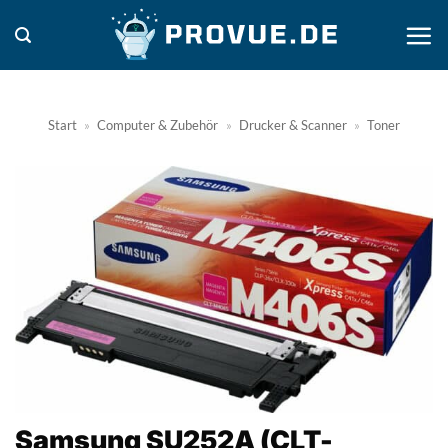
Zum
Inhalt
springen
Start
»
Computer & Zubehör
»
Drucker & Scanner
»
Toner
Samsung SU252A (CLT-