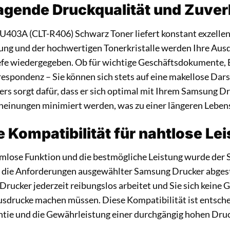
agende Druckqualität und Zuverl
403A (CLT-R406) Schwarz Toner liefert konstant exzellen
gung und der hochwertigen Tonerkristalle werden Ihre Aus
efe wiedergegeben. Ob für wichtige Geschäftsdokumente, 
respondenz – Sie können sich stets auf eine makellose Dars
ers sorgt dafür, dass er sich optimal mit Ihrem Samsung D
heinungen minimiert werden, was zu einer längeren Lebens
 Kompatibilität für nahtlose Le
emlose Funktion und die bestmögliche Leistung wurde de
f die Anforderungen ausgewählter Samsung Drucker abgesti
r Drucker jederzeit reibungslos arbeitet und Sie sich kei
sdrucke machen müssen. Diese Kompatibilität ist entsche
ntie und die Gewährleistung einer durchgängig hohen Druc