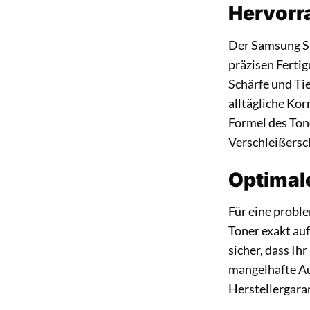
Hervorr
Der Samsung SU
präzisen Ferti
Schärfe und Ti
alltägliche Kor
Formel des Ton
Verschleißersc
Optimale
Für eine probl
Toner exakt au
sicher, dass Ih
mangelhafte Au
Herstellergara