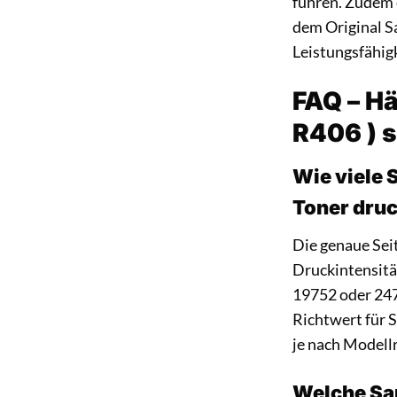
führen. Zudem 
dem Original S
Leistungsfähigk
FAQ – H
R406 ) 
Wie viele
Toner dru
Die genaue Sei
Druckintensität
19752 oder 247
Richtwert für 
je nach Modell
Welche Sa