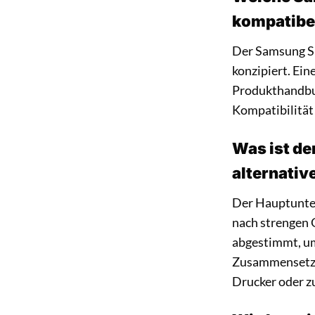
kompatibe
Der Samsung SU
konzipiert. Ein
Produkthandbuch
Kompatibilität
Was ist de
alternativ
Der Hauptunter
nach strengen 
abgestimmt, um
Zusammensetzun
Drucker oder z