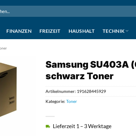
n
FINANZEN
FREIZEIT
HAUSHALT
TECHNIK
oner
Samsung SU403A (
schwarz Toner
Artikelnummer:
191628445929
Kategorie:
Toner
Lieferzeit 1 – 3 Werktage