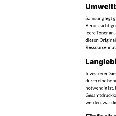
Umweltb
Samsung legt g
Berücksichtigu
leere Toner an
diesen Origina
Ressourcennut
Langlebi
Investieren Si
durch eine hoh
notwendig ist. 
Gesamtdruckkos
werden, was die