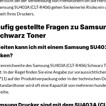
erlischt bei der Verwendung von Fremdtonern oft die Herst
amsung SU403A (CLT-R406) gehen Sie keinerlei Risiko ein u
eit Ihres Druckers.
äufig gestellte Fragen zu Sams
schwarz Toner
 Seiten kann ich mit einem Samsung SU4
cken?
tenreichweite des Samsung SU403A (CLT-R406) Schwarz Ton
. In der Regel finden Sie eine Angabe zur voraussichtlich
11) auf der Produktverpackung oder in der technischen D
Standardtoner wird oft eine Kapazität von mehreren hunde
reihe.
msung Drucker sind mit dem SU403A (C