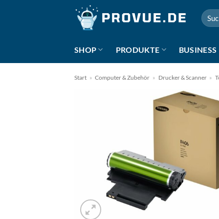
Zum
Suche
Inhalt
nach:
springen
SHOP
PRODUKTE
BUSINESS
Start
»
Computer & Zubehör
»
Drucker & Scanner
»
T