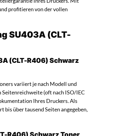
ellergarantie Ihres Druckers. Mit
nd profitieren von der vollen
ung SU403A (CLT-
03A (CLT-R406) Schwarz
ers variiert je nach Modell und
en Seitenreichweite (oft nach ISO/IEC
okumentation Ihres Druckers. Als
rt bis über tausend Seiten angegeben,
LT-R406) Schwarz Toner